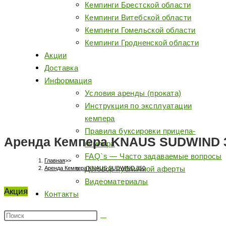
Кемпинги Брестской области
Кемпинги Витебской области
Кемпинги Гомельской области
Кемпинги Гродненской области
Акции
Доставка
Информация
Условия аренды (проката)
Инструкция по эксплуатации
кемпера
Правила буксировки прицепа-
Аренда Кемпера KNAUS SUDWIND 
кемпера
FAQ`s — Часто задаваемые вопросы
Главная
>>
Договор публичной аферты
Аренда Кемпера KNAUS SUDWIND 350
Видеоматериалы
Акция
Контакты