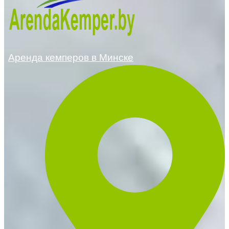
new
tab
Аренда кемперов в Минске