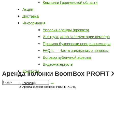
Кемпинги Гродненской области
Акции
Доставка
Информация
Условия аренды (проката)
Инструкция по эксплуатации кемпера
Правила буксировки прицепа-кемпера
FAQ`s — Часто задаваемые вопросы
Договор публичной аферты
Видеоматериалы
Контакты
Аренда колонки BoomBox PROFIT 
Главная
>>
Аренда колонки BoomBox PROFIT X104S