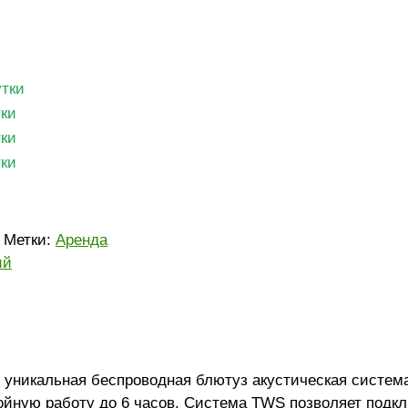
утки
тки
тки
тки
Метки:
Аренда
ий
никальная беспроводная блютуз акустическая система
ойную работу до 6 часов. Система TWS позволяет подк